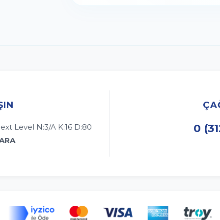
ŞIN
ÇA
0 (3
ext Level N:3/A K:16 D:80
KARA