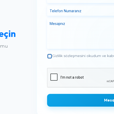
eçin
ormu
Gizlilik sözleşmesini okudum ve kab
Mesa