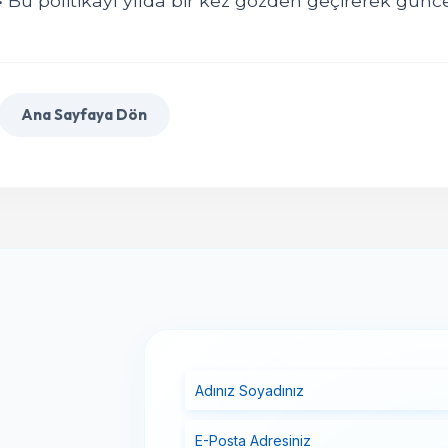
• Bu politikayı yılda bir kez gözden geçirerek güncel
Ana Sayfaya Dön