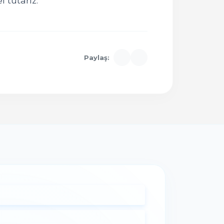
 tutarız.
Paylaş: