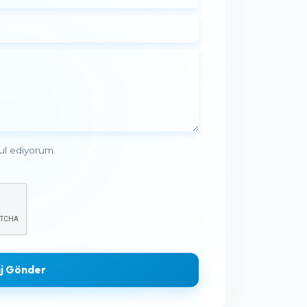
ul ediyorum.
j Gönder