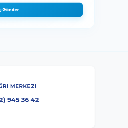
j Gönder
ĞRI MERKEZI
12) 945 36 42