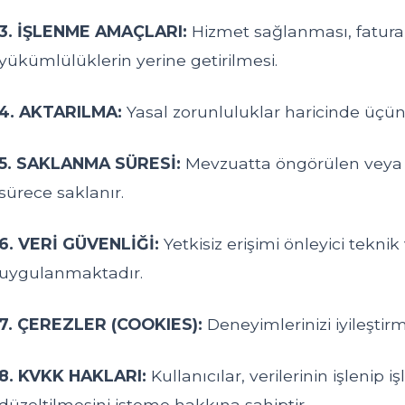
3. İŞLENME AMAÇLARI:
Hizmet sağlanması, fatura
yükümlülüklerin yerine getirilmesi.
4. AKTARILMA:
Yasal zorunluluklar haricinde üçünc
5. SAKLANMA SÜRESİ:
Mevzuatta öngörülen veya hi
sürece saklanır.
6. VERİ GÜVENLİĞİ:
Yetkisiz erişimi önleyici teknik 
uygulanmaktadır.
7. ÇEREZLER (COOKIES):
Deneyimlerinizi iyileştirm
8. KVKK HAKLARI:
Kullanıcılar, verilerinin işlenip
düzeltilmesini isteme hakkına sahiptir.