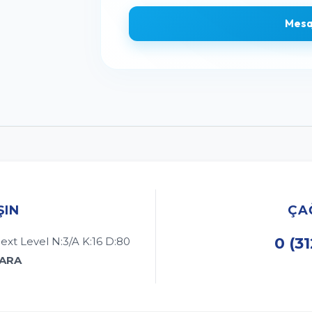
Mesa
ŞIN
ÇA
0 (3
ext Level N:3/A K:16 D:80
KARA