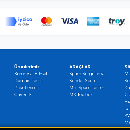
Ürünlerimiz
ARAÇLAR
Sö
Kurumsal E-Mail
Spam Sorgulama
Me
Domain Tescil
Sender Score
Sö
Paketlerimiz
Mail Spam Tester
Ku
Güvenlik
MX Toolbox
Giz
Hi
İpt
KV
Me