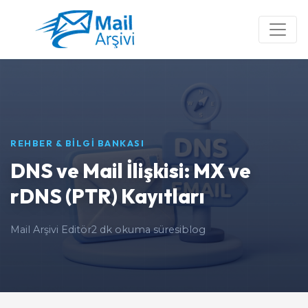
REHBER & BİLGİ BANKASI
DNS ve Mail İlişkisi: MX ve
rDNS (PTR) Kayıtları
Mail Arşivi Editör
2 dk okuma süresi
blog